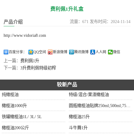
费利佩1升礼盒
流量：671 发布时间：2024-11-14
产品介绍
http://www.vidoria8.com
百度分享：
QQ空间
新浪微博
腾讯微博
人人网
微信
上一篇：
费利佩1升
下一篇：
3升费利佩特级初榨
较新产品
纯橄榄油
特级/混合/果渣橄榄油
橄榄油1000升
圆瓶橄榄油贴牌250ml;500ml;750ml;1L
铁罐橄榄油1L/ 3L/ 5L
橄榄油25升
橄榄油200公斤
斗牛舞1升