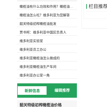
(Lampante Olive Oil或Refined Olive
栏目推
橄榄油有什么功效和作用？橄榄油厂家告诉你
Oil)两大类，五个级别。下面维多利
亚小编为大家详细解说。初榨橄榄油
橄榄油怎么吃？维多利亚为您解答
或称为天然橄榄油，是直接从新鲜的
橄榄果实中采取机械冷榨、经过过滤
韶关特级初榨橄榄油批发
等处理除去异物后得到的油脂。根据
酸度的不同可分为三个级别：特级初
贾书柯：维多利亚中国区负责人
榨橄榄油(Extra Virgin)：是较高级
别、质量较高的橄榄油，是纯天然产
维多利亚实验室
品。口味良好，有淡雅怡人的植物芬
维多利亚员工办公
芳，酸度不超过1%。优良初榨橄榄油
(Fine Virgin)：酸度稍高，但不超过
维多利亚橄榄油怎么做成的
2%，味道纯正、芳香。普通初榨橄榄
油(Ordinary Virgin)：口味与风味尚
维多利亚橄榄油生产车间
可，酸度不超过3.3%。精炼橄榄油是
指酸度超过3.3%的初榨橄榄油精炼后
维多利亚办公室一角
所得到的橄榄油，或成为“二次油”。
精炼橄榄油可分为两个级别：普通橄
榄油(Olive Oil)：精炼橄榄油与一定
编辑推荐
新鲜信息
比例的初榨橄榄油混合，以调和味道
与颜色，其酸度在1.5%以下，呈透明
的淡金黄色。(橄榄果渣油)精炼橄榄
韶关特级初榨橄榄油价格