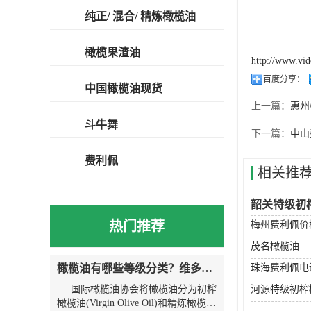
纯正/ 混合/ 精炼橄榄油
橄榄果渣油
http://www.vi
百度分享：
中国橄榄油现货
上一篇：
惠州
斗牛舞
下一篇：
中山
费利佩
相关推
韶关特级初
热门推荐
梅州费利佩价
茂名橄榄油
橄榄油有哪些等级分类？维多利亚为您解说
珠海费利佩电
国际橄榄油协会将橄榄油分为初榨
河源特级初榨
橄榄油(Virgin Olive Oil)和精炼橄榄油