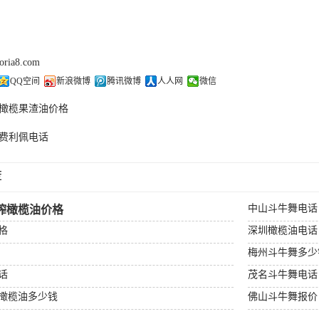
doria8.com
QQ空间
新浪微博
腾讯微博
人人网
微信
橄榄果渣油价格
费利佩电话
荐
中山斗牛舞电话
榨橄榄油价格
格
深圳橄榄油电话
梅州斗牛舞多少
话
茂名斗牛舞电话
橄榄油多少钱
佛山斗牛舞报价