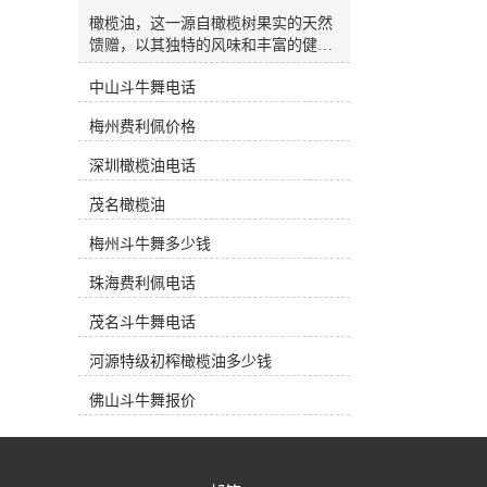
杂质油(Refined Olive-Pomace Oil)：是
通过溶解法从油渣中提取并经过精炼
橄榄油，这一源自橄榄树果实的天然
而得到的橄榄油。 市面上三大类橄榄
馈赠，以其独特的风味和丰富的健康
油 产地油 (Regional Oil)：指选用的橄
益处，逐渐成为现代家庭厨房中**的
榄果出自一个国家某一个特定的种植
中山斗牛舞电话
一部分。在韶关，越来越多的消费者
区。在产品标签上一般都会注明其使
开始关注特级初榨橄榄油的选择与价
梅州费利佩价格
用的橄榄果品种和具体种植地。一些
格，希望能在日常饮食中融入这一健
种植地以其特别的果种和地域风貌以
康元素。今天，我们将带您深入了解
深圳橄榄油电话
及严格的加工方式获得欧盟原产地*
橄榄油的魅力，并探讨如何在韶关市
保护(PDO)。这类油风味口感特别，
场上做出明智的选择。橄榄油的健康
茂名橄榄油
果香浓郁，因此价格比较昂贵。通常
之源橄榄油富含单不饱和脂肪酸，特
产地油都在橄榄油专卖店中销售，深
别是油酸，这种健康脂肪有助于调节
梅州斗牛舞多少钱
受中产阶级的爱戴。工业油 (Bulk
胆固醇水平，对心血管健康大有裨
Oil)：在超市中销售的绝大多数都是
珠海费利佩电话
益。此外，橄榄油中还含有丰富的维
这些工业油。意大利和西班牙是生产
生素E和多酚类抗氧化物质，这些成
茂名斗牛舞电话
这类工业油的来源。他们从世界各主
分有助于抵抗自由基的损害，保护细
要产区低价收购大桶原油，然后进行
胞免受氧化压力，从而减缓衰老过
河源特级初榨橄榄油多少钱
勾兑混装。这类橄榄油在标签上没有
程，维护皮肤健康。无论是用于烹
种植地，只标明灌瓶的产地。由于是
饪、凉拌还是烘焙，橄榄油都能为食
佛山斗牛舞报价
照统一的配方进行勾兑，因此工业油
物增添独特的风味和香气。其金黄的
一般口感比较划一，但因其价格低
色泽和醇厚的口感，使每一道菜肴都
廉，深受一般消费者欢迎。庄园油
更加诱人。选择橄榄油作为日常食用
(Estate Oil)：专指其橄榄果来源于自
油，不仅是对美味的追求，更是对健