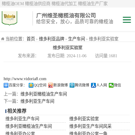
橄榄油OEM 橄榄油供应商 橄榄油代加工 橄榄油生产厂家
广州维圣橄榄油有限公司
给您安全，放心，品质可靠的橄榄油
特级初榨橄榄油
当前位置：
首页
›
维多利亚品牌
›
生产车间
› 维多利亚实验室
维多利亚实验室
纯正/ 混合/ 精炼
发布来源： 发布日期: 2024-11-06 访问量:1681
橄榄油
橄榄果渣油
http://www.vidoria8.com
中国橄榄油现货
百度分享：
QQ空间
新浪微博
腾讯微博
人人网
微信
上一篇：
维多利亚橄榄油生产车间
斗牛舞
下一篇：
维多利亚生产车间
相关推荐
费利佩
维多利亚生产车间
维多利亚实验室
维多利亚橄榄油生产车间
维多利亚生产车间风采
维多利亚办公室
维多利亚办公室一角