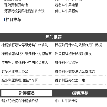
珠海费利佩电话
茂名斗牛舞电话
河源特级初榨橄榄油多少钱
佛山斗牛舞报价
栏目推荐
热门推荐
橄榄油有哪些等级分类？维多利亚为您解说
橄榄油有什么功效和作用？橄榄油厂家告诉你
橄榄油怎么吃？维多利亚为您解答
韶关特级初榨橄榄油批发
贾书柯：维多利亚中国区负责人
维多利亚实验室
维多利亚员工办公
维多利亚橄榄油怎么做成的
维多利亚橄榄油生产车间
维多利亚办公室一角
新鲜信息
编辑推荐
韶关特级初榨橄榄油价格
中山斗牛舞电话