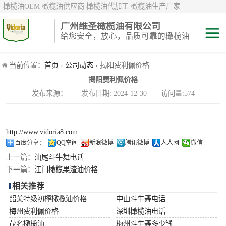
橄榄油OEM 橄榄油供应商 橄榄油代加工 橄榄油生产厂家
广州维圣橄榄油有限公司
给您安全，放心，品质可靠的橄榄油
特级初榨橄榄油
当前位置：
首页
›
公司动态
› 揭阳费利佩价格
揭阳费利佩价格
纯正/ 混合/ 精炼
发布来源： 发布日期: 2024-12-30 访问量:574
橄榄油
橄榄果渣油
http://www.vidoria8.com
中国橄榄油现货
百度分享：
QQ空间
新浪微博
腾讯微博
人人网
微信
上一篇：
汕尾斗牛舞电话
斗牛舞
下一篇：
江门橄榄果渣油价格
相关推荐
费利佩
韶关特级初榨橄榄油价格
中山斗牛舞电话
梅州费利佩价格
深圳橄榄油电话
茂名橄榄油
梅州斗牛舞多少钱