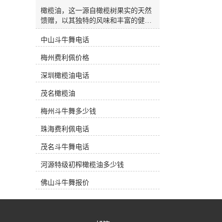
杂质油(Refined Olive-Pomace Oil)：是
通过溶解法从油渣中提取并经过精炼
橄榄油，这一源自橄榄树果实的天然
而得到的橄榄油。 市面上三大类橄榄
馈赠，以其独特的风味和丰富的健康
油 产地油 (Regional Oil)：指选用的橄
益处，逐渐成为现代家庭厨房中**的
榄果出自一个国家某一个特定的种植
中山斗牛舞电话
一部分。在韶关，越来越多的消费者
区。在产品标签上一般都会注明其使
开始关注特级初榨橄榄油的选择与价
梅州费利佩价格
用的橄榄果品种和具体种植地。一些
格，希望能在日常饮食中融入这一健
种植地以其特别的果种和地域风貌以
康元素。今天，我们将带您深入了解
深圳橄榄油电话
及严格的加工方式获得欧盟原产地*
橄榄油的魅力，并探讨如何在韶关市
保护(PDO)。这类油风味口感特别，
场上做出明智的选择。橄榄油的健康
茂名橄榄油
果香浓郁，因此价格比较昂贵。通常
之源橄榄油富含单不饱和脂肪酸，特
产地油都在橄榄油专卖店中销售，深
别是油酸，这种健康脂肪有助于调节
梅州斗牛舞多少钱
受中产阶级的爱戴。工业油 (Bulk
胆固醇水平，对心血管健康大有裨
Oil)：在超市中销售的绝大多数都是
珠海费利佩电话
益。此外，橄榄油中还含有丰富的维
这些工业油。意大利和西班牙是生产
生素E和多酚类抗氧化物质，这些成
茂名斗牛舞电话
这类工业油的来源。他们从世界各主
分有助于抵抗自由基的损害，保护细
要产区低价收购大桶原油，然后进行
胞免受氧化压力，从而减缓衰老过
河源特级初榨橄榄油多少钱
勾兑混装。这类橄榄油在标签上没有
程，维护皮肤健康。无论是用于烹
种植地，只标明灌瓶的产地。由于是
饪、凉拌还是烘焙，橄榄油都能为食
佛山斗牛舞报价
照统一的配方进行勾兑，因此工业油
物增添独特的风味和香气。其金黄的
一般口感比较划一，但因其价格低
色泽和醇厚的口感，使每一道菜肴都
廉，深受一般消费者欢迎。庄园油
更加诱人。选择橄榄油作为日常食用
(Estate Oil)：专指其橄榄果来源于自
油，不仅是对美味的追求，更是对健