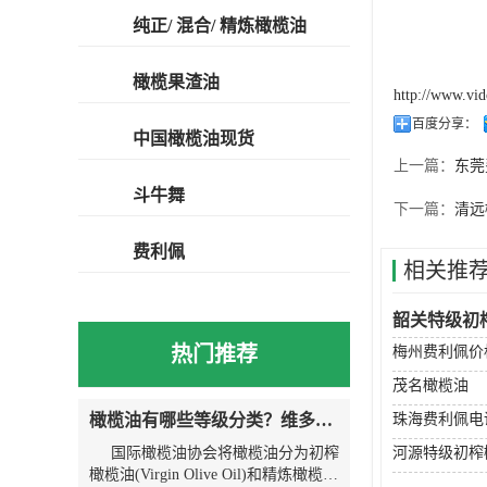
纯正/ 混合/ 精炼橄榄油
橄榄果渣油
http://www.vi
百度分享：
中国橄榄油现货
上一篇：
东莞
斗牛舞
下一篇：
清远
费利佩
相关推
韶关特级初
热门推荐
梅州费利佩价
茂名橄榄油
橄榄油有哪些等级分类？维多利亚为您解说
珠海费利佩电
国际橄榄油协会将橄榄油分为初榨
河源特级初榨
橄榄油(Virgin Olive Oil)和精炼橄榄油