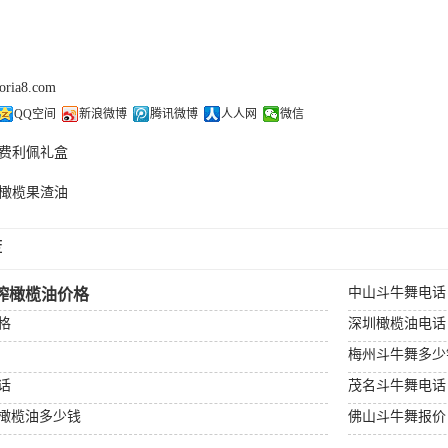
doria8.com
QQ空间
新浪微博
腾讯微博
人人网
微信
费利佩礼盒
橄榄果渣油
荐
中山斗牛舞电话
榨橄榄油价格
格
深圳橄榄油电话
梅州斗牛舞多少
话
茂名斗牛舞电话
橄榄油多少钱
佛山斗牛舞报价