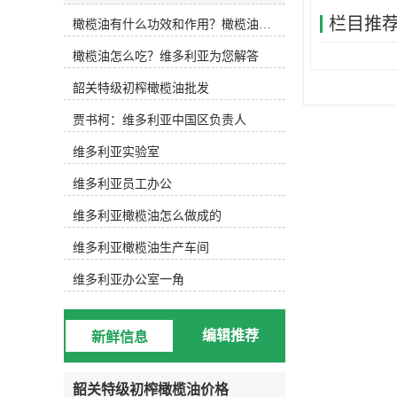
(Lampante Olive Oil或Refined Olive
栏目推
橄榄油有什么功效和作用？橄榄油厂家告诉你
Oil)两大类，五个级别。下面维多利
亚小编为大家详细解说。初榨橄榄油
橄榄油怎么吃？维多利亚为您解答
或称为天然橄榄油，是直接从新鲜的
橄榄果实中采取机械冷榨、经过过滤
韶关特级初榨橄榄油批发
等处理除去异物后得到的油脂。根据
酸度的不同可分为三个级别：特级初
贾书柯：维多利亚中国区负责人
榨橄榄油(Extra Virgin)：是较高级
别、质量较高的橄榄油，是纯天然产
维多利亚实验室
品。口味良好，有淡雅怡人的植物芬
维多利亚员工办公
芳，酸度不超过1%。优良初榨橄榄油
(Fine Virgin)：酸度稍高，但不超过
维多利亚橄榄油怎么做成的
2%，味道纯正、芳香。普通初榨橄榄
油(Ordinary Virgin)：口味与风味尚
维多利亚橄榄油生产车间
可，酸度不超过3.3%。精炼橄榄油是
指酸度超过3.3%的初榨橄榄油精炼后
维多利亚办公室一角
所得到的橄榄油，或成为“二次油”。
精炼橄榄油可分为两个级别：普通橄
榄油(Olive Oil)：精炼橄榄油与一定
编辑推荐
新鲜信息
比例的初榨橄榄油混合，以调和味道
与颜色，其酸度在1.5%以下，呈透明
的淡金黄色。(橄榄果渣油)精炼橄榄
韶关特级初榨橄榄油价格