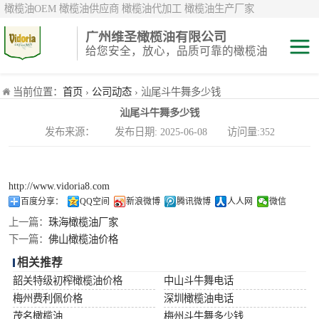
橄榄油OEM 橄榄油供应商 橄榄油代加工 橄榄油生产厂家
广州维圣橄榄油有限公司
给您安全，放心，品质可靠的橄榄油
特级初榨橄榄油
当前位置：
首页
›
公司动态
› 汕尾斗牛舞多少钱
汕尾斗牛舞多少钱
纯正/ 混合/ 精炼
发布来源： 发布日期: 2025-06-08 访问量:352
橄榄油
橄榄果渣油
http://www.vidoria8.com
中国橄榄油现货
百度分享：
QQ空间
新浪微博
腾讯微博
人人网
微信
上一篇：
珠海橄榄油厂家
斗牛舞
下一篇：
佛山橄榄油价格
相关推荐
费利佩
韶关特级初榨橄榄油价格
中山斗牛舞电话
梅州费利佩价格
深圳橄榄油电话
茂名橄榄油
梅州斗牛舞多少钱