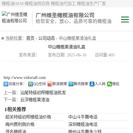
橄榄油OEM 橄榄油供应商 橄榄油代加工 橄榄油生产厂家
广州维圣橄榄油有限公司
给您安全，放心，品质可靠的橄榄油
特级初榨橄榄油
当前位置：
首页
›
公司动态
› 中山橄榄果渣油礼盒
中山橄榄果渣油礼盒
纯正/ 混合/ 精炼
发布来源： 发布日期: 2025-06-16 访问量:405
橄榄油
橄榄果渣油
http://www.vidoria8.com
中国橄榄油现货
百度分享：
QQ空间
新浪微博
腾讯微博
人人网
微信
上一篇：
汕尾特级初榨橄榄油批发
斗牛舞
下一篇：
云浮橄榄果渣油
相关推荐
费利佩
韶关特级初榨橄榄油价格
中山斗牛舞电话
梅州费利佩价格
深圳橄榄油电话
茂名橄榄油
梅州斗牛舞多少钱