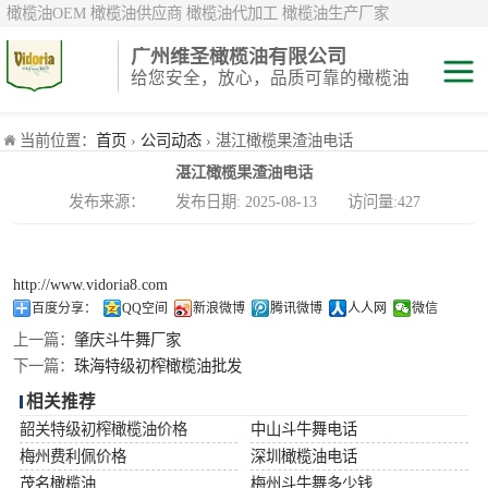
橄榄油OEM 橄榄油供应商 橄榄油代加工 橄榄油生产厂家
广州维圣橄榄油有限公司
给您安全，放心，品质可靠的橄榄油
特级初榨橄榄油
当前位置：
首页
›
公司动态
› 湛江橄榄果渣油电话
湛江橄榄果渣油电话
纯正/ 混合/ 精炼
发布来源： 发布日期: 2025-08-13 访问量:427
橄榄油
橄榄果渣油
http://www.vidoria8.com
中国橄榄油现货
百度分享：
QQ空间
新浪微博
腾讯微博
人人网
微信
上一篇：
肇庆斗牛舞厂家
斗牛舞
下一篇：
珠海特级初榨橄榄油批发
相关推荐
费利佩
韶关特级初榨橄榄油价格
中山斗牛舞电话
梅州费利佩价格
深圳橄榄油电话
茂名橄榄油
梅州斗牛舞多少钱