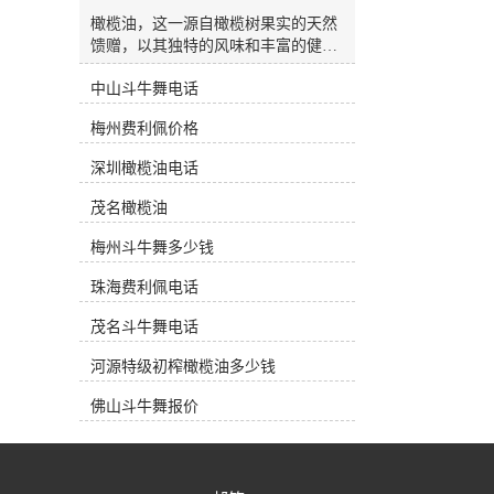
杂质油(Refined Olive-Pomace Oil)：是
通过溶解法从油渣中提取并经过精炼
橄榄油，这一源自橄榄树果实的天然
而得到的橄榄油。 市面上三大类橄榄
馈赠，以其独特的风味和丰富的健康
油 产地油 (Regional Oil)：指选用的橄
益处，逐渐成为现代家庭厨房中**的
榄果出自一个国家某一个特定的种植
中山斗牛舞电话
一部分。在韶关，越来越多的消费者
区。在产品标签上一般都会注明其使
开始关注特级初榨橄榄油的选择与价
梅州费利佩价格
用的橄榄果品种和具体种植地。一些
格，希望能在日常饮食中融入这一健
种植地以其特别的果种和地域风貌以
康元素。今天，我们将带您深入了解
深圳橄榄油电话
及严格的加工方式获得欧盟原产地*
橄榄油的魅力，并探讨如何在韶关市
保护(PDO)。这类油风味口感特别，
场上做出明智的选择。橄榄油的健康
茂名橄榄油
果香浓郁，因此价格比较昂贵。通常
之源橄榄油富含单不饱和脂肪酸，特
产地油都在橄榄油专卖店中销售，深
别是油酸，这种健康脂肪有助于调节
梅州斗牛舞多少钱
受中产阶级的爱戴。工业油 (Bulk
胆固醇水平，对心血管健康大有裨
Oil)：在超市中销售的绝大多数都是
珠海费利佩电话
益。此外，橄榄油中还含有丰富的维
这些工业油。意大利和西班牙是生产
生素E和多酚类抗氧化物质，这些成
茂名斗牛舞电话
这类工业油的来源。他们从世界各主
分有助于抵抗自由基的损害，保护细
要产区低价收购大桶原油，然后进行
胞免受氧化压力，从而减缓衰老过
河源特级初榨橄榄油多少钱
勾兑混装。这类橄榄油在标签上没有
程，维护皮肤健康。无论是用于烹
种植地，只标明灌瓶的产地。由于是
饪、凉拌还是烘焙，橄榄油都能为食
佛山斗牛舞报价
照统一的配方进行勾兑，因此工业油
物增添独特的风味和香气。其金黄的
一般口感比较划一，但因其价格低
色泽和醇厚的口感，使每一道菜肴都
廉，深受一般消费者欢迎。庄园油
更加诱人。选择橄榄油作为日常食用
(Estate Oil)：专指其橄榄果来源于自
油，不仅是对美味的追求，更是对健