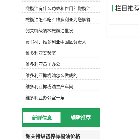
(Lampante Olive Oil或Refined Olive
栏目推
橄榄油有什么功效和作用？橄榄油厂家告诉你
Oil)两大类，五个级别。下面维多利
亚小编为大家详细解说。初榨橄榄油
橄榄油怎么吃？维多利亚为您解答
或称为天然橄榄油，是直接从新鲜的
橄榄果实中采取机械冷榨、经过过滤
韶关特级初榨橄榄油批发
等处理除去异物后得到的油脂。根据
酸度的不同可分为三个级别：特级初
贾书柯：维多利亚中国区负责人
榨橄榄油(Extra Virgin)：是较高级
别、质量较高的橄榄油，是纯天然产
维多利亚实验室
品。口味良好，有淡雅怡人的植物芬
维多利亚员工办公
芳，酸度不超过1%。优良初榨橄榄油
(Fine Virgin)：酸度稍高，但不超过
维多利亚橄榄油怎么做成的
2%，味道纯正、芳香。普通初榨橄榄
油(Ordinary Virgin)：口味与风味尚
维多利亚橄榄油生产车间
可，酸度不超过3.3%。精炼橄榄油是
指酸度超过3.3%的初榨橄榄油精炼后
维多利亚办公室一角
所得到的橄榄油，或成为“二次油”。
精炼橄榄油可分为两个级别：普通橄
榄油(Olive Oil)：精炼橄榄油与一定
编辑推荐
新鲜信息
比例的初榨橄榄油混合，以调和味道
与颜色，其酸度在1.5%以下，呈透明
的淡金黄色。(橄榄果渣油)精炼橄榄
韶关特级初榨橄榄油价格