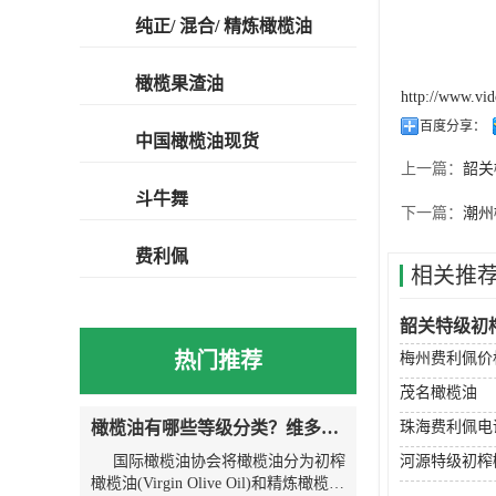
纯正/ 混合/ 精炼橄榄油
橄榄果渣油
http://www.vi
百度分享：
中国橄榄油现货
上一篇：
韶关
斗牛舞
下一篇：
潮州
费利佩
相关推
韶关特级初
热门推荐
梅州费利佩价
茂名橄榄油
橄榄油有哪些等级分类？维多利亚为您解说
珠海费利佩电
国际橄榄油协会将橄榄油分为初榨
河源特级初榨
橄榄油(Virgin Olive Oil)和精炼橄榄油