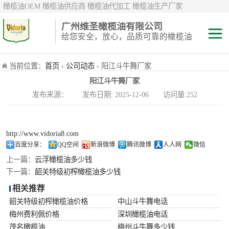
橄榄油OEM 橄榄油供应商 橄榄油代加工 橄榄油生产厂家
广州维圣橄榄油有限公司
给您安全，放心，品质可靠的橄榄油
特级初榨橄榄油
当前位置：
首页
›
公司动态
› 阳江斗牛舞厂家
阳江斗牛舞厂家
纯正/ 混合/ 精炼
发布来源： 发布日期: 2025-12-06 访问量:252
橄榄油
橄榄果渣油
http://www.vidoria8.com
中国橄榄油现货
百度分享：
QQ空间
新浪微博
腾讯微博
人人网
微信
上一篇：
云浮橄榄油多少钱
斗牛舞
下一篇：
韶关特级初榨橄榄油多少钱
相关推荐
费利佩
韶关特级初榨橄榄油价格
中山斗牛舞电话
梅州费利佩价格
深圳橄榄油电话
茂名橄榄油
梅州斗牛舞多少钱