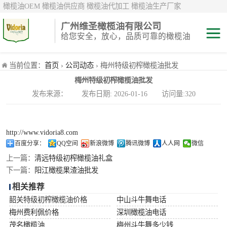
橄榄油OEM 橄榄油供应商 橄榄油代加工 橄榄油生产厂家
广州维圣橄榄油有限公司
给您安全，放心，品质可靠的橄榄油
特级初榨橄榄油
当前位置：
首页
›
公司动态
› 梅州特级初榨橄榄油批发
梅州特级初榨橄榄油批发
纯正/ 混合/ 精炼
发布来源： 发布日期: 2026-01-16 访问量:320
橄榄油
橄榄果渣油
http://www.vidoria8.com
中国橄榄油现货
百度分享：
QQ空间
新浪微博
腾讯微博
人人网
微信
上一篇：
清远特级初榨橄榄油礼盒
斗牛舞
下一篇：
阳江橄榄果渣油批发
相关推荐
费利佩
韶关特级初榨橄榄油价格
中山斗牛舞电话
梅州费利佩价格
深圳橄榄油电话
茂名橄榄油
梅州斗牛舞多少钱