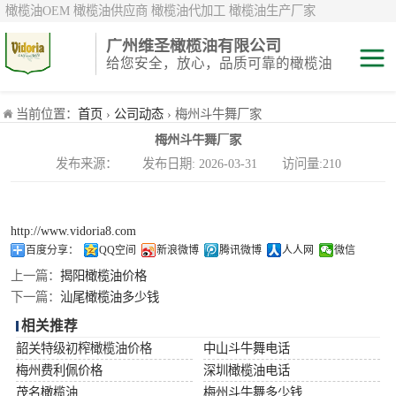
橄榄油OEM 橄榄油供应商 橄榄油代加工 橄榄油生产厂家
广州维圣橄榄油有限公司
给您安全，放心，品质可靠的橄榄油
特级初榨橄榄油
当前位置：
首页
›
公司动态
› 梅州斗牛舞厂家
梅州斗牛舞厂家
纯正/ 混合/ 精炼
发布来源： 发布日期: 2026-03-31 访问量:210
橄榄油
橄榄果渣油
http://www.vidoria8.com
中国橄榄油现货
百度分享：
QQ空间
新浪微博
腾讯微博
人人网
微信
上一篇：
揭阳橄榄油价格
斗牛舞
下一篇：
汕尾橄榄油多少钱
相关推荐
费利佩
韶关特级初榨橄榄油价格
中山斗牛舞电话
梅州费利佩价格
深圳橄榄油电话
茂名橄榄油
梅州斗牛舞多少钱