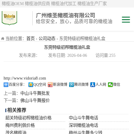
橄榄油OEM 橄榄油供应商 橄榄油代加工 橄榄油生产厂家
广州维圣橄榄油有限公司
给您安全，放心，品质可靠的橄榄油
特级初榨橄榄油
当前位置：
首页
›
公司动态
› 东莞特级初榨橄榄油礼盒
东莞特级初榨橄榄油礼盒
纯正/ 混合/ 精炼
发布来源： 发布日期: 2026-04-06 访问量:255
橄榄油
橄榄果渣油
http://www.vidoria8.com
中国橄榄油现货
百度分享：
QQ空间
新浪微博
腾讯微博
人人网
微信
上一篇：
中山斗牛舞批发
斗牛舞
下一篇：
佛山斗牛舞报价
相关推荐
费利佩
韶关特级初榨橄榄油价格
中山斗牛舞电话
梅州费利佩价格
深圳橄榄油电话
茂名橄榄油
梅州斗牛舞多少钱