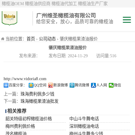
橄榄油OEM 橄榄油供应商 橄榄油代加工 橄榄油生产厂家
广州维圣橄榄油有限公司
给您安全，放心，品质可靠的橄榄油
特级初榨橄榄油
当前位置：
首页
›
公司动态
› 肇庆橄榄果渣油报价
肇庆橄榄果渣油报价
纯正/ 混合/ 精炼
发布来源： 发布日期: 2024-11-29 访问量:516
橄榄油
橄榄果渣油
http://www.vidoria8.com
中国橄榄油现货
百度分享：
QQ空间
新浪微博
腾讯微博
人人网
微信
上一篇：
珠海费利佩多少钱
斗牛舞
下一篇：
珠海橄榄果渣油批发
相关推荐
费利佩
韶关特级初榨橄榄油价格
中山斗牛舞电话
梅州费利佩价格
深圳橄榄油电话
茂名橄榄油
梅州斗牛舞多少钱