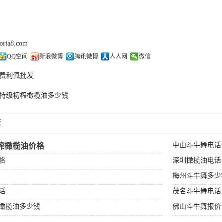
doria8.com
QQ空间
新浪微博
腾讯微博
人人网
微信
费利佩批发
特级初榨橄榄油多少钱
荐
中山斗牛舞电话
榨橄榄油价格
格
深圳橄榄油电话
梅州斗牛舞多少
话
茂名斗牛舞电话
橄榄油多少钱
佛山斗牛舞报价