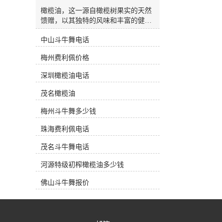
杂质油(Refined Olive-Pomace Oil)：是
通过溶解法从油渣中提取并经过精炼
橄榄油，这一源自橄榄树果实的天然
而得到的橄榄油。 市面上三大类橄榄
馈赠，以其独特的风味和丰富的健康
油 产地油 (Regional Oil)：指选用的橄
益处，逐渐成为现代家庭厨房中**的
榄果出自一个国家某一个特定的种植
中山斗牛舞电话
一部分。在韶关，越来越多的消费者
区。在产品标签上一般都会注明其使
开始关注特级初榨橄榄油的选择与价
梅州费利佩价格
用的橄榄果品种和具体种植地。一些
格，希望能在日常饮食中融入这一健
种植地以其特别的果种和地域风貌以
康元素。今天，我们将带您深入了解
深圳橄榄油电话
及严格的加工方式获得欧盟原产地*
橄榄油的魅力，并探讨如何在韶关市
保护(PDO)。这类油风味口感特别，
场上做出明智的选择。橄榄油的健康
茂名橄榄油
果香浓郁，因此价格比较昂贵。通常
之源橄榄油富含单不饱和脂肪酸，特
产地油都在橄榄油专卖店中销售，深
别是油酸，这种健康脂肪有助于调节
梅州斗牛舞多少钱
受中产阶级的爱戴。工业油 (Bulk
胆固醇水平，对心血管健康大有裨
Oil)：在超市中销售的绝大多数都是
珠海费利佩电话
益。此外，橄榄油中还含有丰富的维
这些工业油。意大利和西班牙是生产
生素E和多酚类抗氧化物质，这些成
茂名斗牛舞电话
这类工业油的来源。他们从世界各主
分有助于抵抗自由基的损害，保护细
要产区低价收购大桶原油，然后进行
胞免受氧化压力，从而减缓衰老过
河源特级初榨橄榄油多少钱
勾兑混装。这类橄榄油在标签上没有
程，维护皮肤健康。无论是用于烹
种植地，只标明灌瓶的产地。由于是
饪、凉拌还是烘焙，橄榄油都能为食
佛山斗牛舞报价
照统一的配方进行勾兑，因此工业油
物增添独特的风味和香气。其金黄的
一般口感比较划一，但因其价格低
色泽和醇厚的口感，使每一道菜肴都
廉，深受一般消费者欢迎。庄园油
更加诱人。选择橄榄油作为日常食用
(Estate Oil)：专指其橄榄果来源于自
油，不仅是对美味的追求，更是对健