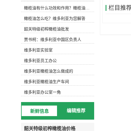
(Lampante Olive Oil或Refined Olive
栏目推
橄榄油有什么功效和作用？橄榄油厂家告诉你
Oil)两大类，五个级别。下面维多利
亚小编为大家详细解说。初榨橄榄油
橄榄油怎么吃？维多利亚为您解答
或称为天然橄榄油，是直接从新鲜的
橄榄果实中采取机械冷榨、经过过滤
韶关特级初榨橄榄油批发
等处理除去异物后得到的油脂。根据
酸度的不同可分为三个级别：特级初
贾书柯：维多利亚中国区负责人
榨橄榄油(Extra Virgin)：是较高级
别、质量较高的橄榄油，是纯天然产
维多利亚实验室
品。口味良好，有淡雅怡人的植物芬
维多利亚员工办公
芳，酸度不超过1%。优良初榨橄榄油
(Fine Virgin)：酸度稍高，但不超过
维多利亚橄榄油怎么做成的
2%，味道纯正、芳香。普通初榨橄榄
油(Ordinary Virgin)：口味与风味尚
维多利亚橄榄油生产车间
可，酸度不超过3.3%。精炼橄榄油是
指酸度超过3.3%的初榨橄榄油精炼后
维多利亚办公室一角
所得到的橄榄油，或成为“二次油”。
精炼橄榄油可分为两个级别：普通橄
榄油(Olive Oil)：精炼橄榄油与一定
编辑推荐
新鲜信息
比例的初榨橄榄油混合，以调和味道
与颜色，其酸度在1.5%以下，呈透明
的淡金黄色。(橄榄果渣油)精炼橄榄
韶关特级初榨橄榄油价格