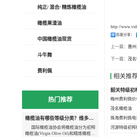
纯正/ 混合/ 精炼橄榄油
橄榄果渣油
http://www.vi
百度分享：
中国橄榄油现货
上一篇：
惠州
斗牛舞
下一篇：
茂名
费利佩
相关推
韶关特级初
热门推荐
梅州费利佩价
茂名橄榄油
橄榄油有哪些等级分类？维多利亚为您解说
珠海费利佩电
国际橄榄油协会将橄榄油分为初榨
河源特级初榨
橄榄油(Virgin Olive Oil)和精炼橄榄油