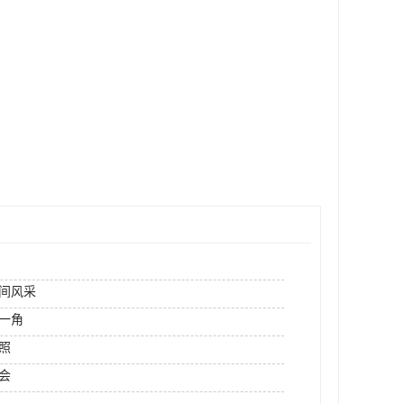
间风采
一角
照
会