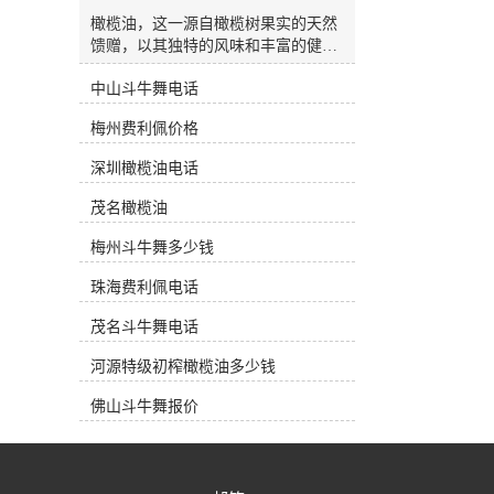
杂质油(Refined Olive-Pomace Oil)：是
通过溶解法从油渣中提取并经过精炼
橄榄油，这一源自橄榄树果实的天然
而得到的橄榄油。 市面上三大类橄榄
馈赠，以其独特的风味和丰富的健康
油 产地油 (Regional Oil)：指选用的橄
益处，逐渐成为现代家庭厨房中**的
榄果出自一个国家某一个特定的种植
中山斗牛舞电话
一部分。在韶关，越来越多的消费者
区。在产品标签上一般都会注明其使
开始关注特级初榨橄榄油的选择与价
梅州费利佩价格
用的橄榄果品种和具体种植地。一些
格，希望能在日常饮食中融入这一健
种植地以其特别的果种和地域风貌以
康元素。今天，我们将带您深入了解
深圳橄榄油电话
及严格的加工方式获得欧盟原产地*
橄榄油的魅力，并探讨如何在韶关市
保护(PDO)。这类油风味口感特别，
场上做出明智的选择。橄榄油的健康
茂名橄榄油
果香浓郁，因此价格比较昂贵。通常
之源橄榄油富含单不饱和脂肪酸，特
产地油都在橄榄油专卖店中销售，深
别是油酸，这种健康脂肪有助于调节
梅州斗牛舞多少钱
受中产阶级的爱戴。工业油 (Bulk
胆固醇水平，对心血管健康大有裨
Oil)：在超市中销售的绝大多数都是
珠海费利佩电话
益。此外，橄榄油中还含有丰富的维
这些工业油。意大利和西班牙是生产
生素E和多酚类抗氧化物质，这些成
茂名斗牛舞电话
这类工业油的来源。他们从世界各主
分有助于抵抗自由基的损害，保护细
要产区低价收购大桶原油，然后进行
胞免受氧化压力，从而减缓衰老过
河源特级初榨橄榄油多少钱
勾兑混装。这类橄榄油在标签上没有
程，维护皮肤健康。无论是用于烹
种植地，只标明灌瓶的产地。由于是
饪、凉拌还是烘焙，橄榄油都能为食
佛山斗牛舞报价
照统一的配方进行勾兑，因此工业油
物增添独特的风味和香气。其金黄的
一般口感比较划一，但因其价格低
色泽和醇厚的口感，使每一道菜肴都
廉，深受一般消费者欢迎。庄园油
更加诱人。选择橄榄油作为日常食用
(Estate Oil)：专指其橄榄果来源于自
油，不仅是对美味的追求，更是对健