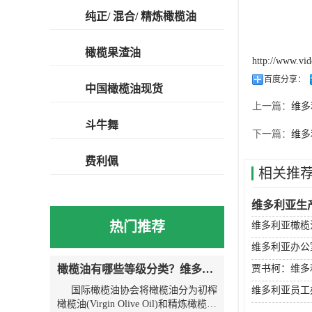
纯正/ 混合/ 精炼橄榄油
橄榄果渣油
http://www.vi
百度分享：
中国橄榄油现货
上一篇：
维多
斗牛舞
下一篇：
维多
费利佩
相关推
维多利亚生
热门推荐
维多利亚橄榄
维多利亚办公
橄榄油有哪些等级分类？维多利亚为您解说
贾书柯：维多
国际橄榄油协会将橄榄油分为初榨
维多利亚员工
橄榄油(Virgin Olive Oil)和精炼橄榄油