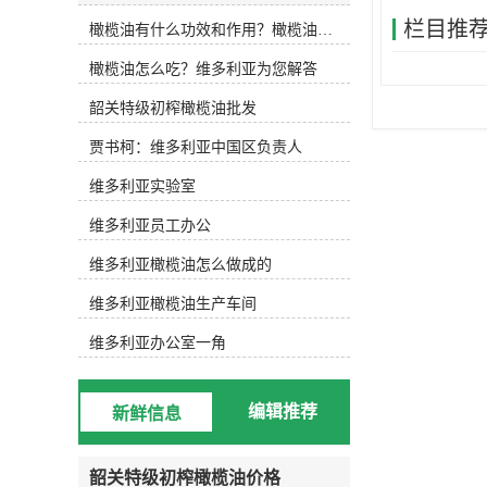
(Lampante Olive Oil或Refined Olive
栏目推
橄榄油有什么功效和作用？橄榄油厂家告诉你
Oil)两大类，五个级别。下面维多利
亚小编为大家详细解说。初榨橄榄油
橄榄油怎么吃？维多利亚为您解答
或称为天然橄榄油，是直接从新鲜的
橄榄果实中采取机械冷榨、经过过滤
韶关特级初榨橄榄油批发
等处理除去异物后得到的油脂。根据
酸度的不同可分为三个级别：特级初
贾书柯：维多利亚中国区负责人
榨橄榄油(Extra Virgin)：是较高级
别、质量较高的橄榄油，是纯天然产
维多利亚实验室
品。口味良好，有淡雅怡人的植物芬
维多利亚员工办公
芳，酸度不超过1%。优良初榨橄榄油
(Fine Virgin)：酸度稍高，但不超过
维多利亚橄榄油怎么做成的
2%，味道纯正、芳香。普通初榨橄榄
油(Ordinary Virgin)：口味与风味尚
维多利亚橄榄油生产车间
可，酸度不超过3.3%。精炼橄榄油是
指酸度超过3.3%的初榨橄榄油精炼后
维多利亚办公室一角
所得到的橄榄油，或成为“二次油”。
精炼橄榄油可分为两个级别：普通橄
榄油(Olive Oil)：精炼橄榄油与一定
编辑推荐
新鲜信息
比例的初榨橄榄油混合，以调和味道
与颜色，其酸度在1.5%以下，呈透明
的淡金黄色。(橄榄果渣油)精炼橄榄
韶关特级初榨橄榄油价格