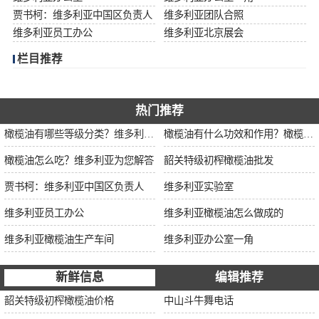
贾书柯：维多利亚中国区负责人
维多利亚团队合照
维多利亚员工办公
维多利亚北京展会
栏目推荐
热门推荐
橄榄油有哪些等级分类？维多利亚为您解说
橄榄油有什么功效和作用？橄榄油厂家告诉你
橄榄油怎么吃？维多利亚为您解答
韶关特级初榨橄榄油批发
贾书柯：维多利亚中国区负责人
维多利亚实验室
维多利亚员工办公
维多利亚橄榄油怎么做成的
维多利亚橄榄油生产车间
维多利亚办公室一角
新鲜信息
编辑推荐
韶关特级初榨橄榄油价格
中山斗牛舞电话