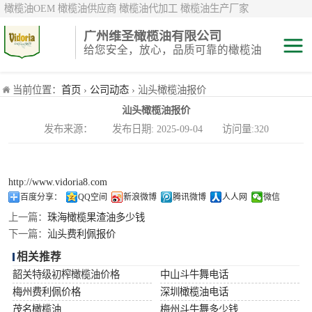
橄榄油OEM 橄榄油供应商 橄榄油代加工 橄榄油生产厂家
广州维圣橄榄油有限公司
给您安全，放心，品质可靠的橄榄油
特级初榨橄榄油
当前位置：
首页
›
公司动态
› 汕头橄榄油报价
汕头橄榄油报价
纯正/ 混合/ 精炼
发布来源： 发布日期: 2025-09-04 访问量:320
橄榄油
橄榄果渣油
http://www.vidoria8.com
中国橄榄油现货
百度分享：
QQ空间
新浪微博
腾讯微博
人人网
微信
上一篇：
珠海橄榄果渣油多少钱
斗牛舞
下一篇：
汕头费利佩报价
相关推荐
费利佩
韶关特级初榨橄榄油价格
中山斗牛舞电话
梅州费利佩价格
深圳橄榄油电话
茂名橄榄油
梅州斗牛舞多少钱