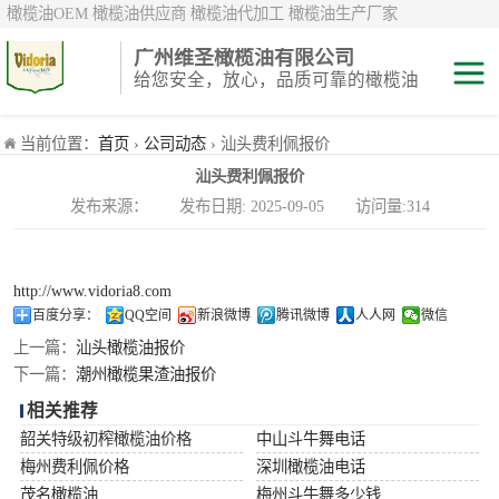
橄榄油OEM 橄榄油供应商 橄榄油代加工 橄榄油生产厂家
广州维圣橄榄油有限公司
给您安全，放心，品质可靠的橄榄油
特级初榨橄榄油
当前位置：
首页
›
公司动态
› 汕头费利佩报价
汕头费利佩报价
纯正/ 混合/ 精炼
发布来源： 发布日期: 2025-09-05 访问量:314
橄榄油
橄榄果渣油
http://www.vidoria8.com
中国橄榄油现货
百度分享：
QQ空间
新浪微博
腾讯微博
人人网
微信
上一篇：
汕头橄榄油报价
斗牛舞
下一篇：
潮州橄榄果渣油报价
相关推荐
费利佩
韶关特级初榨橄榄油价格
中山斗牛舞电话
梅州费利佩价格
深圳橄榄油电话
茂名橄榄油
梅州斗牛舞多少钱