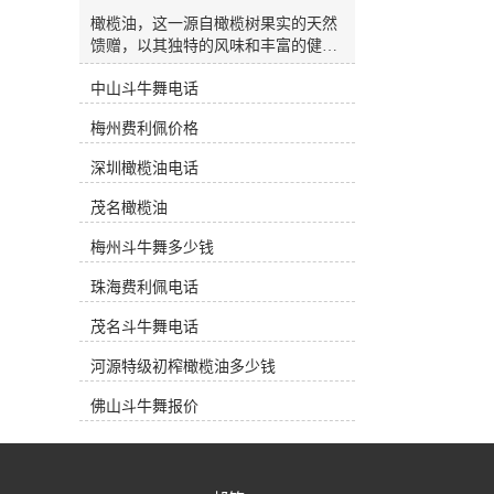
杂质油(Refined Olive-Pomace Oil)：是
通过溶解法从油渣中提取并经过精炼
橄榄油，这一源自橄榄树果实的天然
而得到的橄榄油。 市面上三大类橄榄
馈赠，以其独特的风味和丰富的健康
油 产地油 (Regional Oil)：指选用的橄
益处，逐渐成为现代家庭厨房中**的
榄果出自一个国家某一个特定的种植
中山斗牛舞电话
一部分。在韶关，越来越多的消费者
区。在产品标签上一般都会注明其使
开始关注特级初榨橄榄油的选择与价
梅州费利佩价格
用的橄榄果品种和具体种植地。一些
格，希望能在日常饮食中融入这一健
种植地以其特别的果种和地域风貌以
康元素。今天，我们将带您深入了解
深圳橄榄油电话
及严格的加工方式获得欧盟原产地*
橄榄油的魅力，并探讨如何在韶关市
保护(PDO)。这类油风味口感特别，
场上做出明智的选择。橄榄油的健康
茂名橄榄油
果香浓郁，因此价格比较昂贵。通常
之源橄榄油富含单不饱和脂肪酸，特
产地油都在橄榄油专卖店中销售，深
别是油酸，这种健康脂肪有助于调节
梅州斗牛舞多少钱
受中产阶级的爱戴。工业油 (Bulk
胆固醇水平，对心血管健康大有裨
Oil)：在超市中销售的绝大多数都是
珠海费利佩电话
益。此外，橄榄油中还含有丰富的维
这些工业油。意大利和西班牙是生产
生素E和多酚类抗氧化物质，这些成
茂名斗牛舞电话
这类工业油的来源。他们从世界各主
分有助于抵抗自由基的损害，保护细
要产区低价收购大桶原油，然后进行
胞免受氧化压力，从而减缓衰老过
河源特级初榨橄榄油多少钱
勾兑混装。这类橄榄油在标签上没有
程，维护皮肤健康。无论是用于烹
种植地，只标明灌瓶的产地。由于是
饪、凉拌还是烘焙，橄榄油都能为食
佛山斗牛舞报价
照统一的配方进行勾兑，因此工业油
物增添独特的风味和香气。其金黄的
一般口感比较划一，但因其价格低
色泽和醇厚的口感，使每一道菜肴都
廉，深受一般消费者欢迎。庄园油
更加诱人。选择橄榄油作为日常食用
(Estate Oil)：专指其橄榄果来源于自
油，不仅是对美味的追求，更是对健