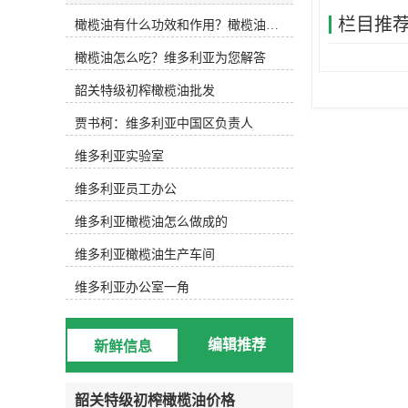
(Lampante Olive Oil或Refined Olive
栏目推
橄榄油有什么功效和作用？橄榄油厂家告诉你
Oil)两大类，五个级别。下面维多利
亚小编为大家详细解说。初榨橄榄油
橄榄油怎么吃？维多利亚为您解答
或称为天然橄榄油，是直接从新鲜的
橄榄果实中采取机械冷榨、经过过滤
韶关特级初榨橄榄油批发
等处理除去异物后得到的油脂。根据
酸度的不同可分为三个级别：特级初
贾书柯：维多利亚中国区负责人
榨橄榄油(Extra Virgin)：是较高级
别、质量较高的橄榄油，是纯天然产
维多利亚实验室
品。口味良好，有淡雅怡人的植物芬
维多利亚员工办公
芳，酸度不超过1%。优良初榨橄榄油
(Fine Virgin)：酸度稍高，但不超过
维多利亚橄榄油怎么做成的
2%，味道纯正、芳香。普通初榨橄榄
油(Ordinary Virgin)：口味与风味尚
维多利亚橄榄油生产车间
可，酸度不超过3.3%。精炼橄榄油是
指酸度超过3.3%的初榨橄榄油精炼后
维多利亚办公室一角
所得到的橄榄油，或成为“二次油”。
精炼橄榄油可分为两个级别：普通橄
榄油(Olive Oil)：精炼橄榄油与一定
编辑推荐
新鲜信息
比例的初榨橄榄油混合，以调和味道
与颜色，其酸度在1.5%以下，呈透明
的淡金黄色。(橄榄果渣油)精炼橄榄
韶关特级初榨橄榄油价格