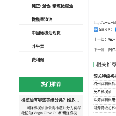
纯正/ 混合/ 精炼橄榄油
橄榄果渣油
http://www.vi
百度分享：
中国橄榄油现货
上一篇：
梅州
斗牛舞
下一篇：
阳江
费利佩
相关推
韶关特级初
热门推荐
梅州费利佩价
茂名橄榄油
橄榄油有哪些等级分类？维多利亚为您解说
珠海费利佩电
国际橄榄油协会将橄榄油分为初榨
河源特级初榨
橄榄油(Virgin Olive Oil)和精炼橄榄油