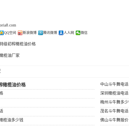
doria8.com
QQ空间
新浪微博
腾讯微博
人人网
微信
特级初榨橄榄油价格
橄榄油厂家
荐
中山斗牛舞电话
榨橄榄油价格
格
深圳橄榄油电话
梅州斗牛舞多少
话
茂名斗牛舞电话
橄榄油多少钱
佛山斗牛舞报价