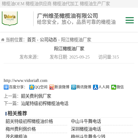
橄榄油OEM 橄榄油供应商 橄榄油代加工 橄榄油生产厂家
广州维圣橄榄油有限公司
给您安全，放心，品质可靠的橄榄油
特级初榨橄榄油
当前位置：
首页
›
公司动态
› 阳江橄榄油厂家
阳江橄榄油厂家
纯正/ 混合/ 精炼
发布来源： 发布日期: 2025-09-25 访问量:315
橄榄油
橄榄果渣油
http://www.vidoria8.com
中国橄榄油现货
百度分享：
QQ空间
新浪微博
腾讯微博
人人网
微信
上一篇：
韶关费利佩厂家
斗牛舞
下一篇：
汕尾特级初榨橄榄油电话
相关推荐
费利佩
韶关特级初榨橄榄油价格
中山斗牛舞电话
梅州费利佩价格
深圳橄榄油电话
茂名橄榄油
梅州斗牛舞多少钱