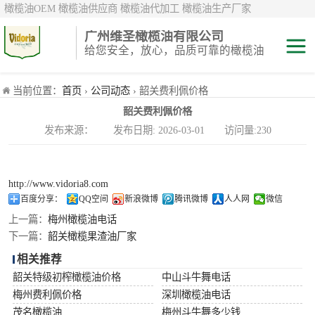
橄榄油OEM 橄榄油供应商 橄榄油代加工 橄榄油生产厂家
广州维圣橄榄油有限公司
给您安全，放心，品质可靠的橄榄油
特级初榨橄榄油
当前位置：
首页
›
公司动态
› 韶关费利佩价格
韶关费利佩价格
纯正/ 混合/ 精炼
发布来源： 发布日期: 2026-03-01 访问量:230
橄榄油
橄榄果渣油
http://www.vidoria8.com
中国橄榄油现货
百度分享：
QQ空间
新浪微博
腾讯微博
人人网
微信
上一篇：
梅州橄榄油电话
斗牛舞
下一篇：
韶关橄榄果渣油厂家
相关推荐
费利佩
韶关特级初榨橄榄油价格
中山斗牛舞电话
梅州费利佩价格
深圳橄榄油电话
茂名橄榄油
梅州斗牛舞多少钱